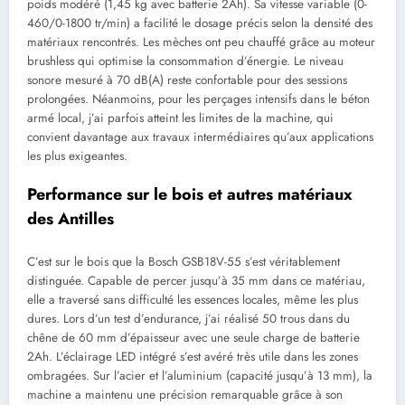
poids modéré (1,45 kg avec batterie 2Ah). Sa vitesse variable (0-
460/0-1800 tr/min) a facilité le dosage précis selon la densité des
matériaux rencontrés. Les mèches ont peu chauffé grâce au moteur
brushless qui optimise la consommation d’énergie. Le niveau
sonore mesuré à 70 dB(A) reste confortable pour des sessions
prolongées. Néanmoins, pour les perçages intensifs dans le béton
armé local, j’ai parfois atteint les limites de la machine, qui
convient davantage aux travaux intermédiaires qu’aux applications
les plus exigeantes.
Performance sur le bois et autres matériaux
des Antilles
C’est sur le bois que la Bosch GSB18V-55 s’est véritablement
distinguée. Capable de percer jusqu’à 35 mm dans ce matériau,
elle a traversé sans difficulté les essences locales, même les plus
dures. Lors d’un test d’endurance, j’ai réalisé 50 trous dans du
chêne de 60 mm d’épaisseur avec une seule charge de batterie
2Ah. L’éclairage LED intégré s’est avéré très utile dans les zones
ombragées. Sur l’acier et l’aluminium (capacité jusqu’à 13 mm), la
machine a maintenu une précision remarquable grâce à son