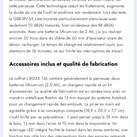
cette perceuse. Cette technologie réduit les frottements, augmente
la durée de vie de l’outil et améliore son rendement. Lors des tests,
la GSB18V-55 s’est montrée particulièrement silencieuse avec
seulement 70 dB(A) mesurés, bien en-dessous des 88 dB(A)
annoncés. Avec une batterie lithium-ion de 2 Ah, j’ai pu réaliser
environ 50 trous dans du chêne de 60 mm d’épaisseur avant de
devoir recharger. Le temps de charge est relativement court, aux
alentours de 36 minutes, ce qui limite les interruptions de travail.
Accessoires inclus et qualité de fabrication
Le coffret L-BOXX 136 contient généralement la perceuse, deux
batteries lithium-ion (2,0 Ah), un chargeur rapide et un kit
d’accessoires. La qualité de fabrication est au rendez-vous avec un
mandrin métallique Roehm de 13 mm équipé du système Autolock
pour un changement rapide des embouts. La prise en main est
agréable grâce à sa conception compacte (18,9 × 20,5 × 7,7 cm).
L’outil brille par sa polyvalence : il peut percer jusqu’à 35 mm dans
le bois, 13 mm dans l’acier et 10 mm dans la maçonnerie. Un
éclairage LED intégré facilite le travail dans les zones sombres, une
fonction très utile lors des interventions dans des espaces restreints.