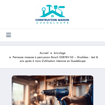
Aller
au
contenu
Accueil
bricolage
Perceuse visseuse à percussion Bosch GSB18V-55 – Brushless : test &
avis après 6 mois d’utilisation intensive en Guadeloupe